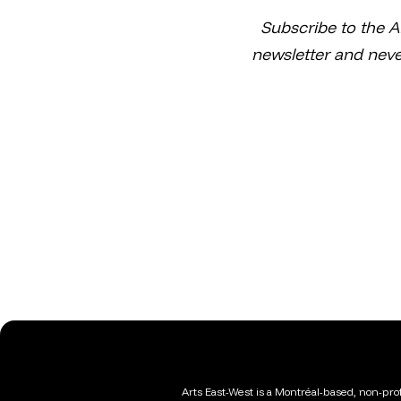
Subscribe to the A
newsletter and neve
Arts East-West is a Montréal-based, non-profi