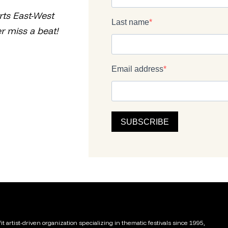
rts East-West
r miss a beat!
t artist-driven organization specializing in thematic festivals since 1995,