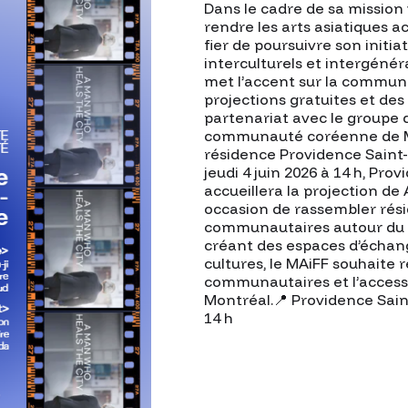
Dans le cadre de sa mission v
rendre les arts asiatiques ac
fier de poursuivre son init
interculturels et intergénér
met l’accent sur la communa
projections gratuites et des
partenariat avec le groupe de
communauté coréenne de Mo
résidence Providence Saint
jeudi 4 juin 2026 à 14 h, Pr
accueillera la projection de
occasion de rassembler résid
communautaires autour du c
créant des espaces d’échang
cultures, le MAiFF souhaite r
communautaires et l’accessib
Montréal.📍 Providence Sain
14 h