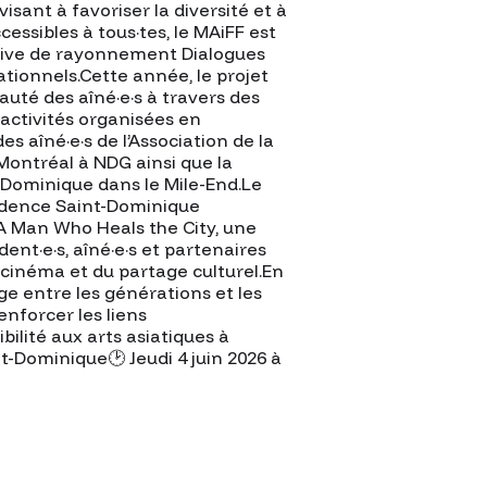
isant à favoriser la diversité et à
cessibles à tous·tes, le MAiFF est
iative de rayonnement Dialogues
ationnels.Cette année, le projet
uté des aîné·e·s à travers des
 activités organisées en
s aîné·e·s de l’Association de la
ntréal à NDG ainsi que la
-Dominique dans le Mile-End.Le
ovidence Saint-Dominique
 A Man Who Heals the City, une
ent·e·s, aîné·e·s et partenaires
inéma et du partage culturel.En
e entre les générations et les
enforcer les liens
ilité aux arts asiatiques à
t-Dominique🕑 Jeudi 4 juin 2026 à