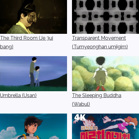
The Third Room (Je 3ui
Transparent Movement
bang)
(Tumyeonghan umjigim)
Umbrella (Usan)
The Sleeping Buddha
(Wabul)