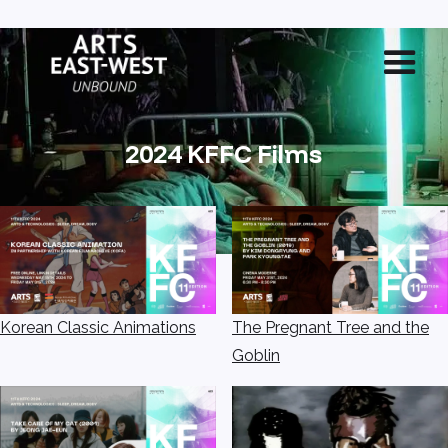
2024 KFFC Films
Korean Classic Animations
The Pregnant Tree and the
Goblin