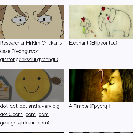
Researcher Mr.Kim Chicken's
Elephant (Ellipeonteu)
case (Yeonguwon
gimtongdakssiui gyeongu)
dot, dot, dot and a very big
A Pimple (Ppyoruji)
dot (Jeom, jeom, jeom
geurigo aju keun jeom)