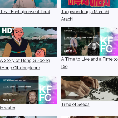
Tera (Eunhajeonseol Tera)
Taegwondongja Maruchi
Arachi
A Time to Live and a Time to
A Story of Hong Gil-dong
Die
(Hong Gil-dongjeon)
Time of Seeds
in water