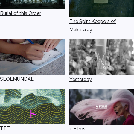
Burial of this Order
The Spirit Keepers of
Makuta'ay
SEOLMUNDAE
Yesterday
TTT
4 Films