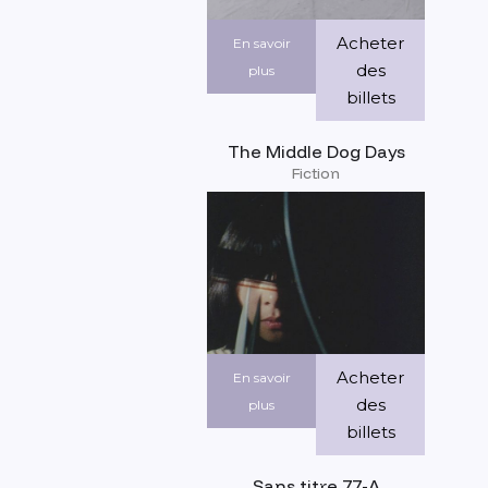
Acheter
En savoir
des
plus
billets
The Middle Dog Days
Fiction
Acheter
En savoir
des
plus
billets
Sans titre 77-A