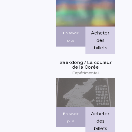
Acheter
En savoir
des
plus
billets
Saekdong / La couleur
de la Corée
Expérimental
Acheter
En savoir
des
plus
billets