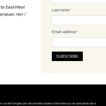
ts East-West
anquez rien !
n lucratif dirigée par des artistes basée à Montréal qui se spécialise dans